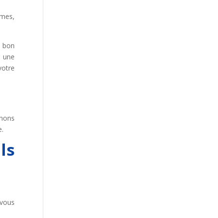
èmes,
n bon
r une
votre
enons
e.
ls
 vous