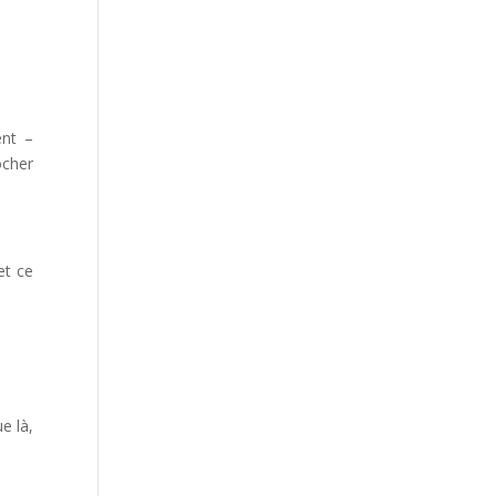
ent –
ocher
et ce
e là,