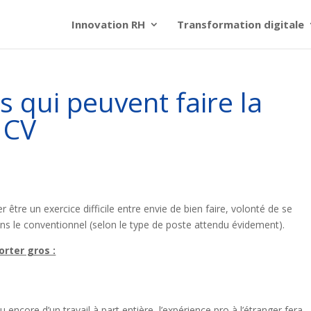
Innovation RH
Transformation digitale
s qui peuvent faire la
 CV
r être un exercice difficile entre envie de bien faire, volonté de se
s le conventionnel (selon le type de poste attendu évidement).
rter gros :
 encore d’un travail à part entière, l’expérience pro à l’étranger fera