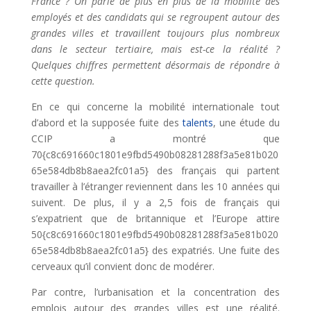
France ? On parle de plus en plus de la mobilité des
employés et des candidats qui se regroupent autour des
grandes villes et travaillent toujours plus nombreux
dans le secteur tertiaire, mais est-ce la réalité ?
Quelques chiffres permettent désormais de répondre à
cette question.
En ce qui concerne la mobilité internationale tout
d’abord et la supposée fuite des
talents
, une étude du
CCIP a montré que
70{c8c691660c1801e9fbd5490b08281288f3a5e81b020
65e584db8b8aea2fc01a5} des français qui partent
travailler à l’étranger reviennent dans les 10 années qui
suivent. De plus, il y a 2,5 fois de français qui
s’expatrient que de britannique et l’Europe attire
50{c8c691660c1801e9fbd5490b08281288f3a5e81b020
65e584db8b8aea2fc01a5} des expatriés. Une fuite des
cerveaux qu’il convient donc de modérer.
Par contre, l’urbanisation et la concentration des
emplois autour des grandes villes est une réalité.