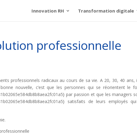
Innovation RH
Transformation digitale
olution professionnelle
ts professionnels radicaux au cours de sa vie. A 20, 30, 40 ans, i
bonne nouvelle, c’est que les personnes qui se réorientent le f
b02065e584db8b8aea2fc01a5} par passion et que les managers s
1b02065e584db8b8aea2fc01a5} satisfaits de leurs employés qui
ie.