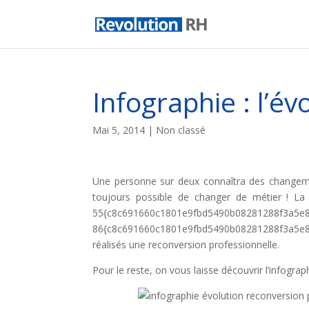
Infographie : l’év
Mai 5, 2014
| Non classé
Une personne sur deux connaîtra des changemen
toujours possible de changer de métier ! La 
55{c8c691660c1801e9fbd5490b08281288f3a5e81
86{c8c691660c1801e9fbd5490b08281288f3a5e8
réalisés une reconversion professionnelle.
Pour le reste, on vous laisse découvrir l’infograph