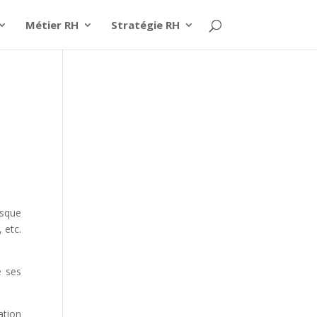
Métier RH
Stratégie RH
rsque
 etc.
e ses
ation