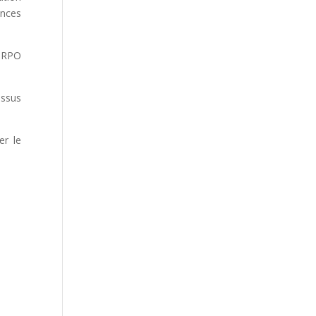
ences
e RPO
essus
er le