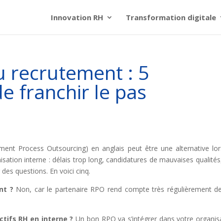
Innovation RH
Transformation digitale
u recrutement : 5
e franchir le pas
tment Process Outsourcing) en anglais peut être une alternative lo
sation interne : délais trop long, candidatures de mauvaises qualités,
 des questions. En voici cinq.
nt ?
Non, car le partenaire RPO rend compte très régulièrement d
ctifs RH en interne ?
Un bon RPO va s’intégrer dans votre organis