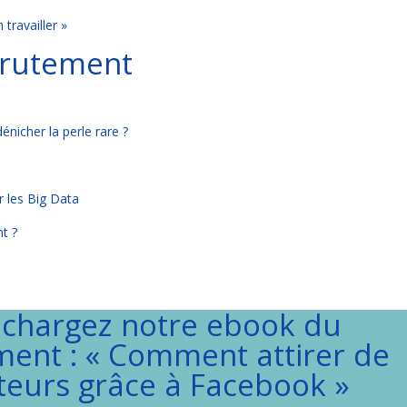
 travailler »
ecrutement
énicher la perle rare ?
r les Big Data
nt ?
échargez notre ebook du
ent : « Comment attirer de
teurs grâce à Facebook »