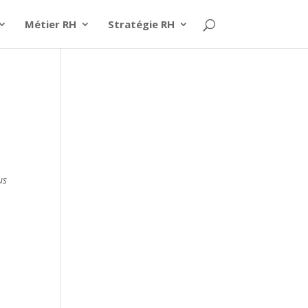
Métier RH
Stratégie RH
us