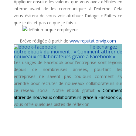
Appliquer ensuite les valeurs que vous avez définies en
interne avant de les communiquer à l’externe. Cela
vous évitera de vous voir attribuer l’adage « Faites ce
que je dis et pas ce que je fais ».
Brève rédigée à partir de
www.reputationvip.com
Téléchargez
notre ebook du moment : « Comment attirer de
nouveaux collaborateurs grâce à Facebook »
Les usages de Facebook pour l’entreprise sont légions
depuis de nombreuses années, pourtant les
entreprises ne savent pas toujours comment s’y
prendre pour recruter de nouveaux collaborateurs sur
ce réseau social. Notre ebook gratuit
« Comment
attirer de nouveaux collaborateurs grâce à Facebook »
,
vous offre quelques pistes de réflexion.