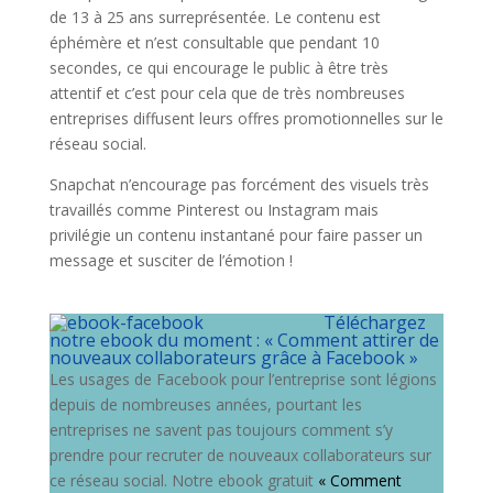
de 13 à 25 ans surreprésentée. Le contenu est
éphémère et n’est consultable que pendant 10
secondes, ce qui encourage le public à être très
attentif et c’est pour cela que de très nombreuses
entreprises diffusent leurs offres promotionnelles sur le
réseau social.
Snapchat n’encourage pas forcément des visuels très
travaillés comme Pinterest ou Instagram mais
privilégie un contenu instantané pour faire passer un
message et susciter de l’émotion !
Téléchargez
notre ebook du moment : « Comment attirer de
nouveaux collaborateurs grâce à Facebook »
Les usages de Facebook pour l’entreprise sont légions
depuis de nombreuses années, pourtant les
entreprises ne savent pas toujours comment s’y
prendre pour recruter de nouveaux collaborateurs sur
ce réseau social. Notre ebook gratuit
« Comment