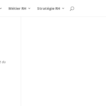
Métier RH
Stratégie RH
t du
e