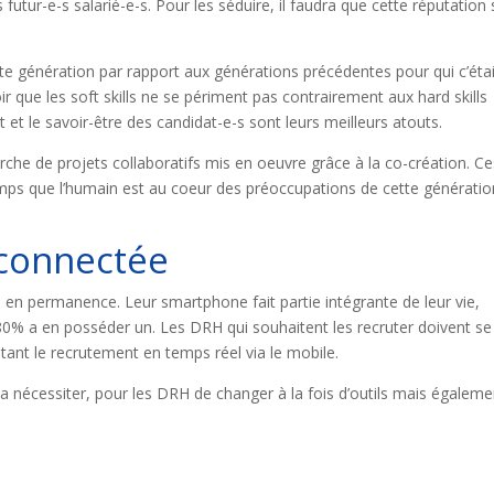
 futur-e-s salarié-e-s. Pour les séduire, il faudra que cette réputation 
ette génération par rapport aux générations précédentes pour qui c’éta
oir que les soft skills ne se périment pas contrairement aux hard skills
rit et le savoir-être des candidat-e-s sont leurs meilleurs atouts.
che de projets collaboratifs mis en oeuvre grâce à la co-création. Ce
s que l’humain est au coeur des préoccupations de cette génératio
 connectée
en permanence. Leur smartphone fait partie intégrante de leur vie,
 80% a en posséder un. Les DRH qui souhaitent les recruter doivent se
litant le recrutement en temps réel via le mobile.
 nécessiter, pour les DRH de changer à la fois d’outils mais égaleme