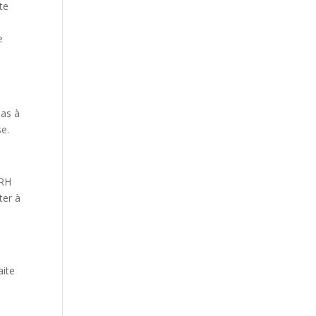
te
e
pas à
se.
DRH
ter à
aite
s