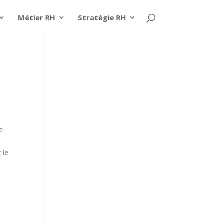
Métier RH
Stratégie RH
e
 le