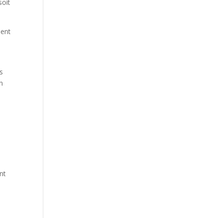
soit
ient
s
n
nt