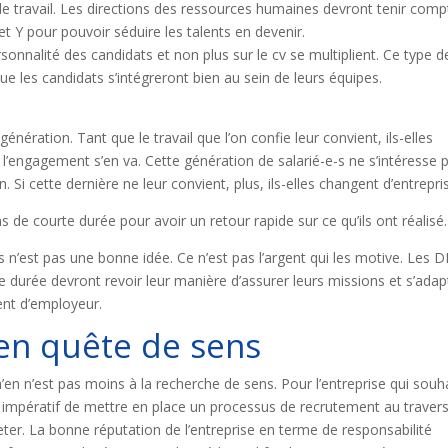
e travail. Les directions des ressources humaines devront tenir comp
et Y pour pouvoir séduire les talents en devenir.
onnalité des candidats et non plus sur le cv se multiplient. Ce type d
e les candidats s’intégreront bien au sein de leurs équipes.
e génération. Tant que le travail que l’on confie leur convient, ils-elles
tôt l’engagement s’en va. Cette génération de salarié-e-s ne s’intéresse 
Si cette dernière ne leur convient, plus, ils-elles changent d’entrepri
ns de courte durée pour avoir un retour rapide sur ce qu’ils ont réalisé.
-s n’est pas une bonne idée. Ce n’est pas l’argent qui les motive. Les 
e durée devront revoir leur manière d’assurer leurs missions et s’adap
ent d’employeur.
 en quête de sens
’en n’est pas moins à la recherche de sens. Pour l’entreprise qui souh
est impératif de mettre en place un processus de recrutement au traver
eter. La bonne réputation de l’entreprise en terme de responsabilité