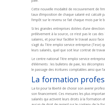
paie.
Cette nouvelle modalité de recouvrement de l’imp
taux d’imposition de chaque salarié est calculé p
l’impôt sur le revenu se fait chaque mois par le 
Si les grandes entreprises dotées d’une direct
prélèvement à la source, ce n’est pas le cas d
salaires, et pour leur faciliter le travail aussi 
s’agit du Titre emploi service entreprise (Tese)
leurs salariés, quel que soit leur contrat de trav
Le centre national Titre emploi service entrepri
d’éléments : les bulletins de paie, les décomptes 
le passage des écritures comptables ainsi que l’at
La formation profes
La loi pour la liberté de choisir son avenir prof
son financement. Ces mesures les plus important
salariés qui activent leurs droits à la formation et 
aucun de droit de regard sur le contenu de la fo