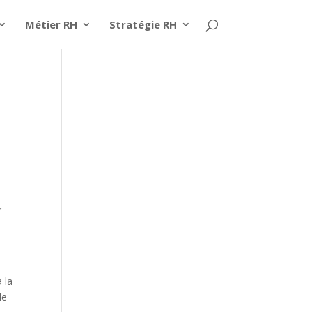
Métier RH
Stratégie RH
r
 la
de