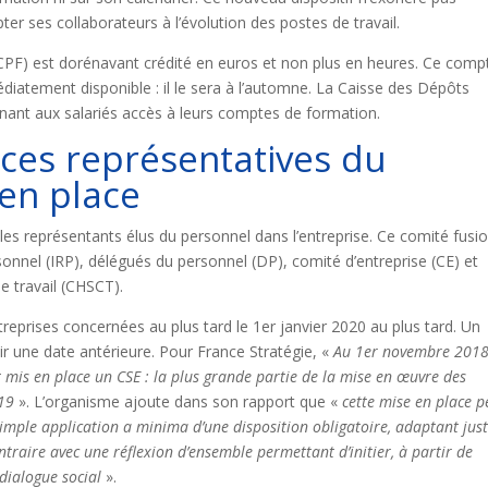
ter ses collaborateurs à l’évolution des postes de travail.
(CPF) est dorénavant crédité en euros et non plus en heures. Ce comp
diatement disponible : il le sera à l’automne. La Caisse des Dépôts
nnant aux salariés accès à leurs comptes de formation.
nces représentatives du
en place
es représentants élus du personnel dans l’entreprise. Ce comité fusi
onnel (IRP), délégués du personnel (DP), comité d’entreprise (CE) et
e travail (CHSCT).
reprises concernées au plus tard le 1er janvier 2020 au plus tard. Un
oir une date antérieure. Pour France Stratégie, «
Au 1er novembre 2018
 mis en place un CSE : la plus grande partie de la mise en œuvre des
019
». L’organisme ajoute dans son rapport que «
cette mise en place p
simple application a minima d’une disposition obligatoire, adaptant just
ntraire avec une réflexion d’ensemble permettant d’initier, à partir de
dialogue social
».