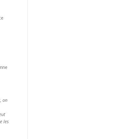
te
onne
, on
eut
e les