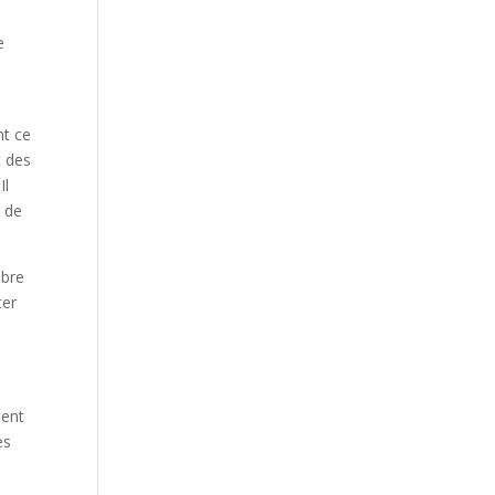
e
nt ce
t des
Il
e de
mbre
ter
ent
es