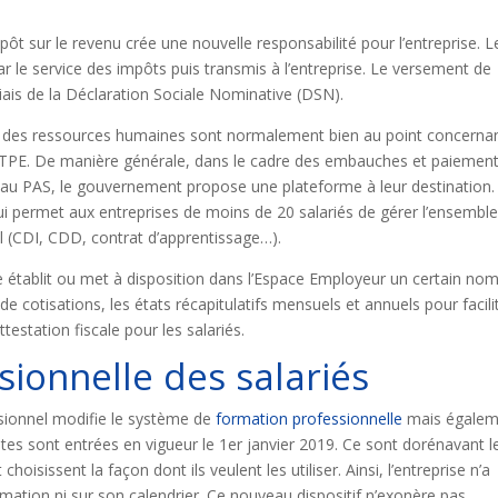
ôt sur le revenu crée une nouvelle responsabilité pour l’entreprise. L
ar le service des impôts puis transmis à l’entreprise. Le versement de
biais de la Déclaration Sociale Nominative (DSN).
ion des ressources humaines sont normalement bien au point concerna
es TPE. De manière générale, dans le cadre des embauches et paiemen
face au PAS, le gouvernement propose une plateforme à leur destination. 
 qui permet aux entreprises de moins de 20 salariés de gérer l’ensembl
ail (CDI, CDD, contrat d’apprentissage…).
se établit ou met à disposition dans l’Espace Employeur un certain no
de cotisations, les états récapitulatifs mensuels et annuels pour facili
testation fiscale pour les salariés.
sionnelle des salariés
essionnel modifie le système de
formation professionnelle
mais égalem
es sont entrées en vigueur le 1er janvier 2019. Ce sont dorénavant l
choisissent la façon dont ils veulent les utiliser. Ainsi, l’entreprise n’a
rmation ni sur son calendrier. Ce nouveau dispositif n’exonère pas