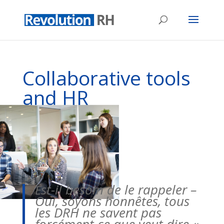
Collaborative tools
and HR
Déc 4, 2019
|
Event
st-il besoin de le rappeler –
E
Oui, soyons honnêtes, tous
les DRH ne savent pas
forcément ce que veut dire «